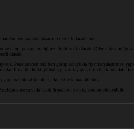
 zamandan hem paradan tasarruf ederek bulacaksınız.
i ve hangi parçayı aradığınızı doldurmak olacak. Dilerseniz aradığınız p
terli olacak.
lıyoruz. Panelinizden teklifleri görüp kolaylıkla fiyat karşılaştırması yap
adan firma ile direkt görüşün, pazarlık yapın, ürün hakkında daha fazla
yapıp talebinizi silebilir yada teklife kapatabilirsiniz.
radığınız parça yada lastik firmalarda o an için stokta olmayabilir.