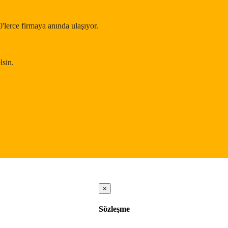
0'lerce firmaya anında ulaşıyor.
lsin.
×
Sözleşme