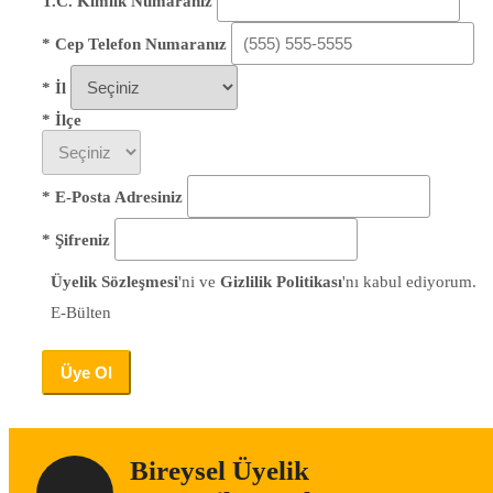
T.C. Kimlik Numaranız
*
Cep Telefon Numaranız
*
İl
*
İlçe
* E-Posta Adresiniz
* Şifreniz
Üyelik Sözleşmesi
'ni ve
Gizlilik Politikası
'nı kabul ediyorum.
E-Bülten
Üye Ol
Bireysel Üyelik