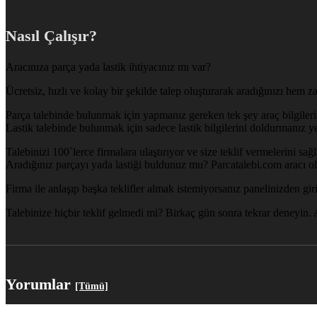
Nasıl Çalışır?
Aracınıza parça yada lastik ihtiyacınız mı var?
Ücretsiz, hızlı ve kolay bir şekilde talep oluşturarak aradığınızı hem
Parça talebinde bulunmak için yapmanız gereken tek şey araç bilgilerin
Lastik talebinde bulunmak için sadece lastik bilgilerini doldurmanız ye
Talebinizi 100`lerce firmalara ulaştırıyor ve size teklif vermelerini sağ
Aradığınız parçayı yada lastiği buldunuz mu? Parcatalebi.com aracı olm
Firma ile anlaşıp başka teklifler almak istemiyorsanız panelinizden giriş 
Talebinize hiçbir teklif gelmedi mi? Birkaç gün sonra tekrar deneyin. A
Yorumlar
[Tümü]