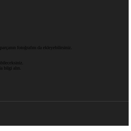
arçanın fotoğrafını da ekleyebilirsiniz.
abileceksiniz.
 bilgi alın.