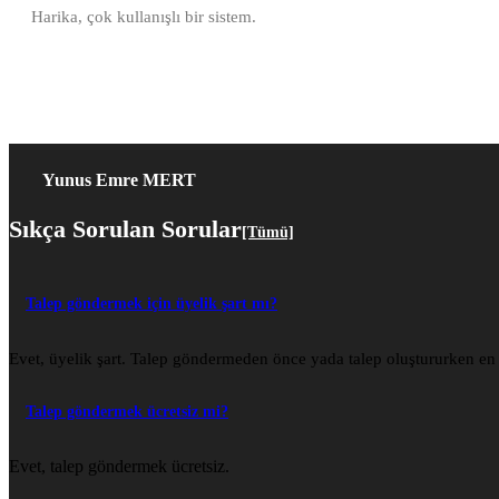
Harika, çok kullanışlı bir sistem.
Yunus Emre MERT
Sıkça Sorulan Sorular
[Tümü]
Talep göndermek için üyelik şart mı?
Evet, üyelik şart. Talep göndermeden önce yada talep oluştururken en 
Talep göndermek ücretsiz mi?
Evet, talep göndermek ücretsiz.